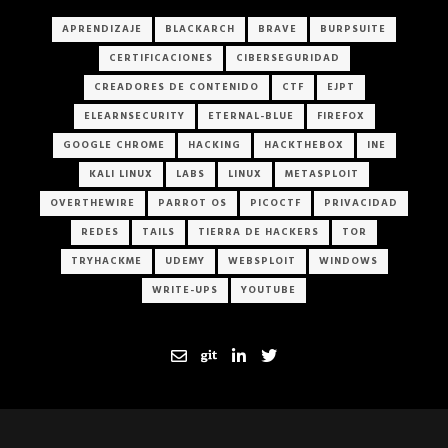
APRENDIZAJE
BLACKARCH
BRAVE
BURPSUITE
CERTIFICACIONES
CIBERSEGURIDAD
CREADORES DE CONTENIDO
CTF
EJPT
ELEARNSECURITY
ETERNAL-BLUE
FIREFOX
GOOGLE CHROME
HACKING
HACKTHEBOX
INE
KALI LINUX
LABS
LINUX
METASPLOIT
OVERTHEWIRE
PARROT OS
PICOCTF
PRIVACIDAD
REDES
TAILS
TIERRA DE HACKERS
TOR
TRYHACKME
UDEMY
WEBSPLOIT
WINDOWS
WRITE-UPS
YOUTUBE