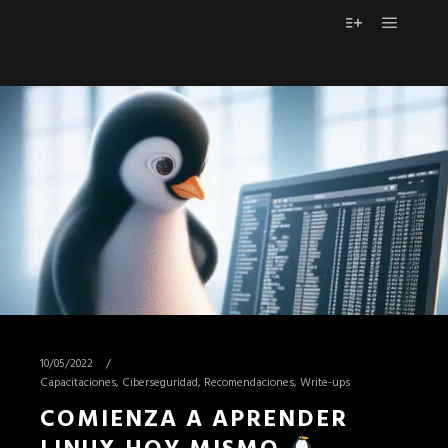
Menú pr
Más informac
10/05/2022
Capacitaciones
,
Ciberseguridad
,
Recomendaciones
,
Write-ups
COMIENZA A APRENDER