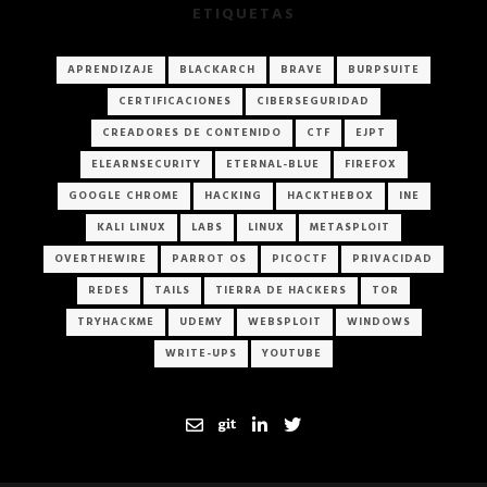
ETIQUETAS
APRENDIZAJE
BLACKARCH
BRAVE
BURPSUITE
CERTIFICACIONES
CIBERSEGURIDAD
CREADORES DE CONTENIDO
CTF
EJPT
ELEARNSECURITY
ETERNAL-BLUE
FIREFOX
GOOGLE CHROME
HACKING
HACKTHEBOX
INE
KALI LINUX
LABS
LINUX
METASPLOIT
OVERTHEWIRE
PARROT OS
PICOCTF
PRIVACIDAD
REDES
TAILS
TIERRA DE HACKERS
TOR
TRYHACKME
UDEMY
WEBSPLOIT
WINDOWS
WRITE-UPS
YOUTUBE