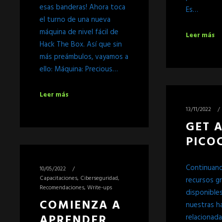
esas banderas! Ahora toca
Es…
el turno de una nueva
máquina de nivel fácil de
Leer más
Hack The Box. Así que sin
más preámbulos, vayamos a
ello: Máquina: Precious…
Leer más
13/11/2022
GET 
PICOC
Continuand
10/05/2022
Capacitaciones
,
Ciberseguridad
,
recursos g
Recomendaciones
,
Write-ups
disponibles
COMIENZA A
nuestras h
APRENDER
relacionada