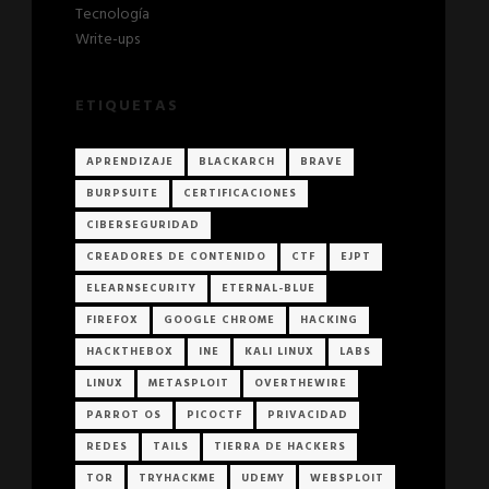
Tecnología
Write-ups
ETIQUETAS
APRENDIZAJE
BLACKARCH
BRAVE
BURPSUITE
CERTIFICACIONES
CIBERSEGURIDAD
CREADORES DE CONTENIDO
CTF
EJPT
ELEARNSECURITY
ETERNAL-BLUE
FIREFOX
GOOGLE CHROME
HACKING
HACKTHEBOX
INE
KALI LINUX
LABS
LINUX
METASPLOIT
OVERTHEWIRE
PARROT OS
PICOCTF
PRIVACIDAD
REDES
TAILS
TIERRA DE HACKERS
TOR
TRYHACKME
UDEMY
WEBSPLOIT