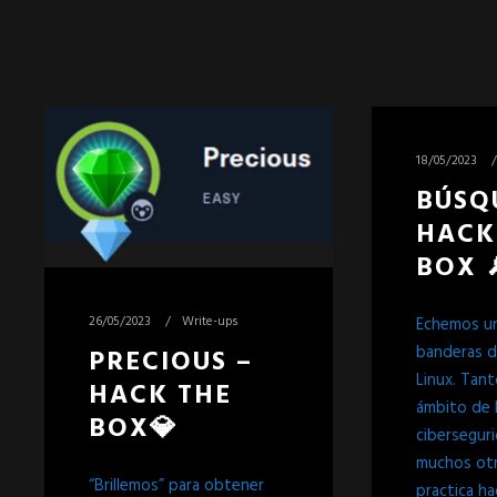
18/05/2023
BÚSQ
HACK
BOX 
26/05/2023
Write-ups
Echemos un 
banderas d
PRECIOUS –
Linux. Tan
HACK THE
ámbito de 
BOX💎
cibersegur
muchos otro
“Brillemos” para obtener
practica ha