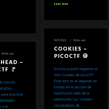
Leer más
16/11/2022
Write-ups
COOKIES –
Write-ups
PICOCTF 🍪
AHEAD –
TF 🚩
En esta ocasión hagamos el
reto Cookies de picoCTF.
Este reto es el segundo en
o con los
listado en la sección de
ratuitos
explotación web de la
 para practicar
plataforma. Las ‘cookies’
abilidades
son pedazos de…
s a la