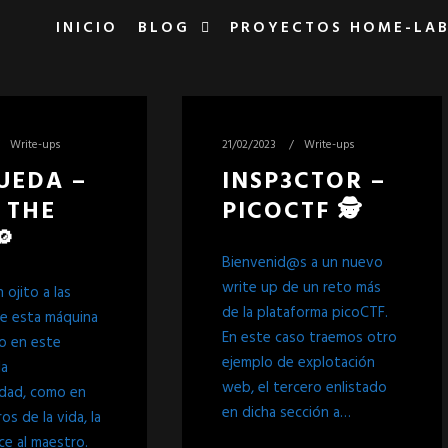
INICIO
BLOG
PROYECTOS HOME-LA
Write-ups
21/02/2023
Write-ups
UEDA –
INSP3CTOR –
 THE
PICOCTF 🕵️
🔎
Bienvenid@s a un nuevo
write up de un reto más
ojito a las
de la plataforma picoCTF.
e esta máquina
En este caso traemos otro
to en este
ejemplo de explotación
la
web, el tercero enlistado
idad, como en
en dicha sección a…
s de la vida, la
ce al maestro.