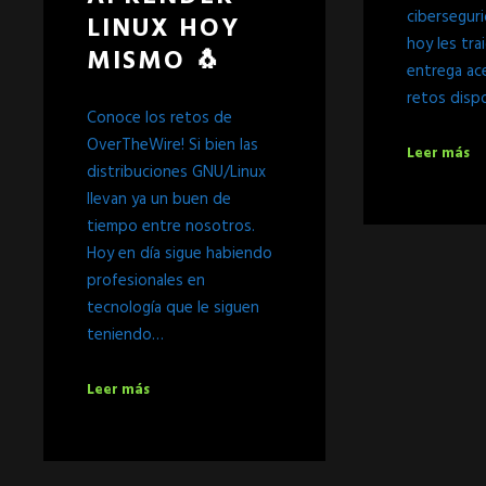
ciberseguri
LINUX HOY
hoy les tra
MISMO 🐧
entrega ac
retos disp
Conoce los retos de
OverTheWire! Si bien las
Leer más
distribuciones GNU/Linux
llevan ya un buen de
tiempo entre nosotros.
Hoy en día sigue habiendo
profesionales en
tecnología que le siguen
teniendo…
Leer más